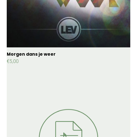
Morgen dans je weer
€
5,00