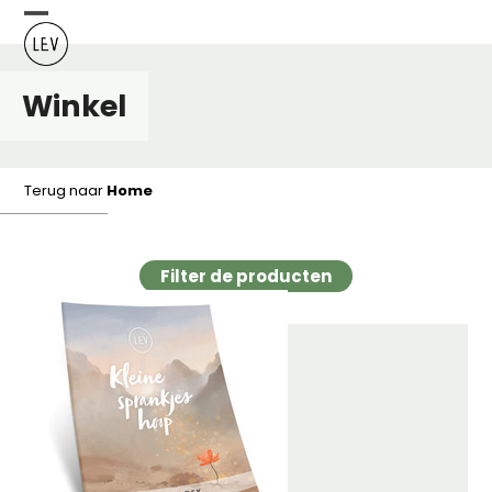
Skip
Open
Close
to
content
mobile
mobile
Winkel
menu
menu
Terug naar
Home
Filter de producten