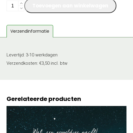
Morgen
Toevoegen aan winkelwagen
dans
je
weer
Verzendinformatie
aantal
Levertijd: 3-10 werkdagen
Verzendkosten: €3,50 incl. btw
Gerelateerde producten