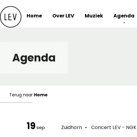
Skip
to
Home
Over LEV
Muziek
Agenda
content
Agenda
Terug naar
Home
19
Zuidhorn
•
Concert LEV - NGK
sep