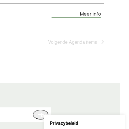
Meer info
Volgende
Agenda items
SIGN UP
iladres
Privacybeleid