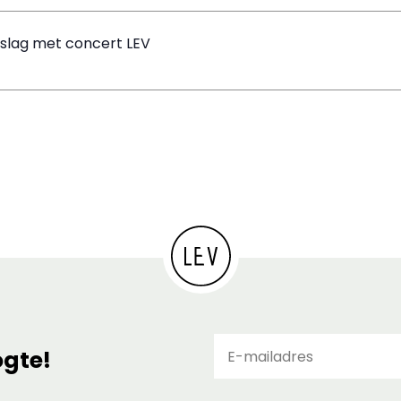
slag met concert LEV
E-
ogte!
ma