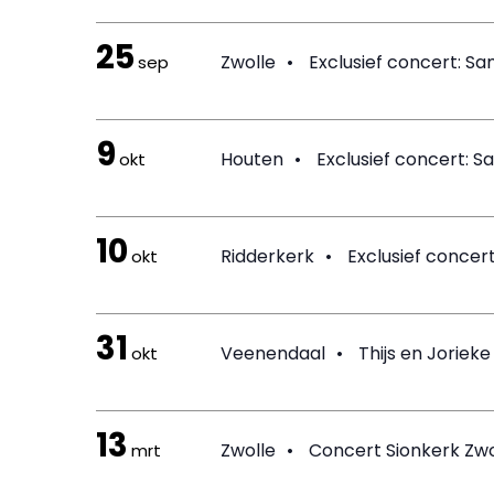
25
Zwolle
•
Exclusief concert: S
sep
9
Houten
•
Exclusief concert: 
okt
10
Ridderkerk
•
Exclusief concer
okt
31
Veenendaal
•
Thijs en Jorieke
okt
13
Zwolle
•
Concert Sionkerk Zwo
mrt