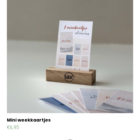
Mini weekkaartjes
€
6,95