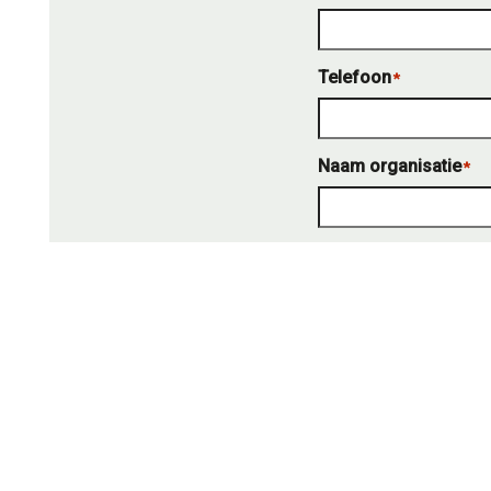
Telefoon
*
Naam organisatie
*
Plaats evenement
*
Datum evenement
*
Dag
Maand
Bericht / aanvulling
*