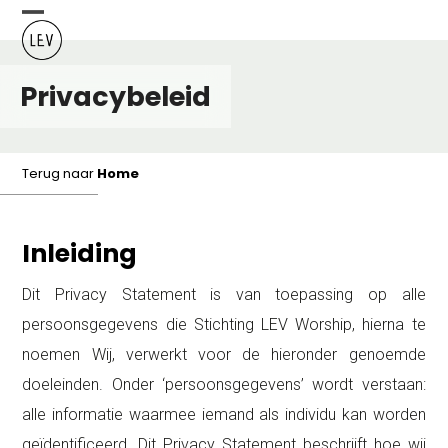
Skip
Open
Close
to
content
mobile
mobile
Privacybeleid
menu
menu
Terug naar
Home
Inleiding
Dit Privacy Statement is van toepassing op alle
persoonsgegevens die Stichting LEV Worship, hierna te
noemen Wij, verwerkt voor de hieronder genoemde
doeleinden. Onder ‘persoonsgegevens’ wordt verstaan:
alle informatie waarmee iemand als individu kan worden
geïdentificeerd. Dit Privacy Statement beschrijft hoe wij