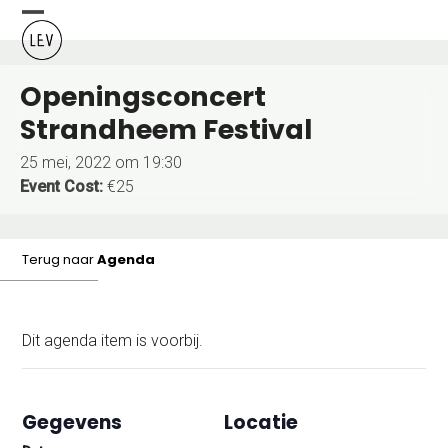
Skip
Open
Close
to
content
mobile
mobile
Openingsconcert
menu
menu
Strandheem Festival
25 mei, 2022 om 19:30
Event Cost:
€25
Terug naar
Agenda
Dit agenda item is voorbij.
Gegevens
Locatie