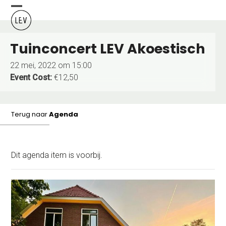
Skip
Open
Close
to
content
mobile
mobile
Tuinconcert LEV Akoestisch
menu
menu
22 mei, 2022 om 15:00
Event Cost:
€12,50
Terug naar
Agenda
Dit agenda item is voorbij.