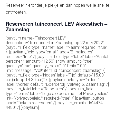
Reserveer hieronder je plekje en dan hopen we je snel te
ontmoeten!
Reserveren tuinconcert LEV Akoestisch –
Zaamslag
[paytium name=”Tuinconcert LEV”
description=”Tuinconcert in Zaamslag op 22 mei 2022″]
[paytium_field type=”name” label=”Naam” required=”true”
/] [paytium_field type=”email” label=”E-mailadres”
required=”true” /] [paytium_field type=”label” label=”Aantal
personen:” amount=”12,50″ show_amount=”true”
quantity=”true” quantity_max=”10″ limit=”100″
limit_message=”Vol!” item_id=”tuinconcert_zaamslag” /]
[paytium_field type=”hidden” label=”Tijd” default=”15.00
uur (inloop 14.30 uur)” /] [paytium_field type=”hidden”
label=”Adres” default=”Boerderblij, Valweg 6, Zaamslag” /]
[paytium_total label=”Te betalen” /] [paytium_field
type=”terms” label=”Ik ga akkoord met het Privacybeleid”
link=”/privacybeleid/” required=”true” /] [paytium_button
label=”Tickets reserveren” /] [paytium_emails id=”4474,
4480″ /] [/paytium]