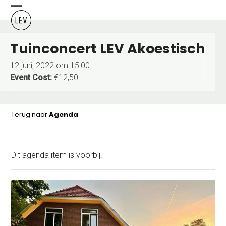
Skip
Open
Close
to
content
mobile
mobile
Tuinconcert LEV Akoestisch
menu
menu
12 juni, 2022 om 15:00
Event Cost:
€12,50
Terug naar
Agenda
Dit agenda item is voorbij.