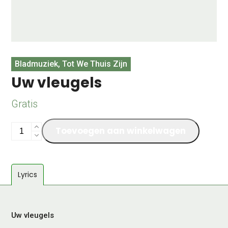
Bladmuziek, Tot We Thuis Zijn
Uw vleugels
Gratis
Uw
Toevoegen aan winkelwagen
vleugels
aantal
Lyrics
Uw vleugels