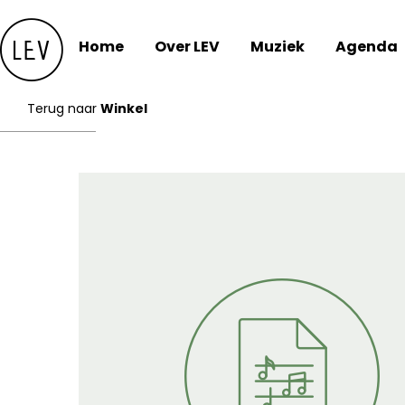
Skip
to
Home
Over LEV
Muziek
Agenda
content
Terug naar
Winkel