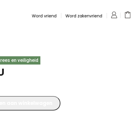
Word vriend
Word zakenvriend
rees en veiligheid
U
en aan winkelwagen