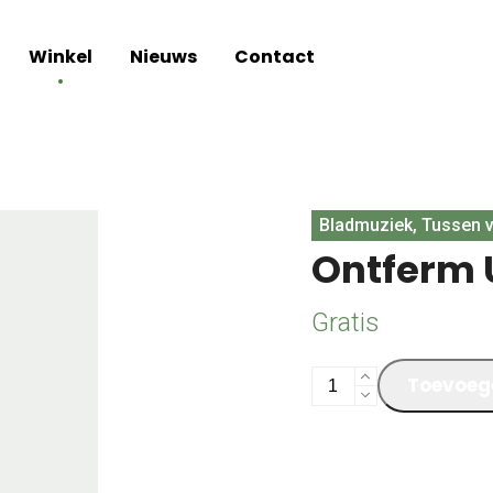
Winkel
Nieuws
Contact
Bladmuziek, Tussen v
Ontferm 
Gratis
Ontferm
Toevoeg
U
aantal