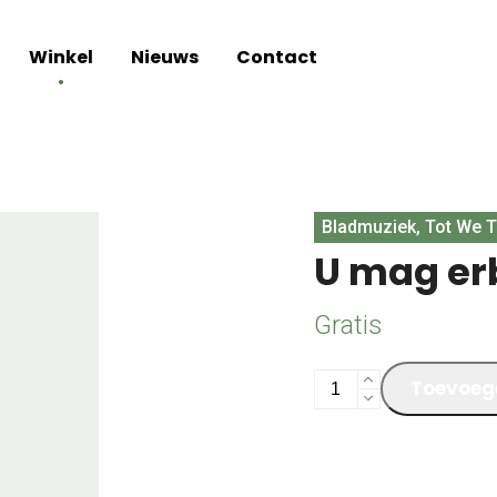
Winkel
Nieuws
Contact
Bladmuziek, Tot We T
U mag erb
Gratis
U
Toevoeg
mag
erbij
aantal