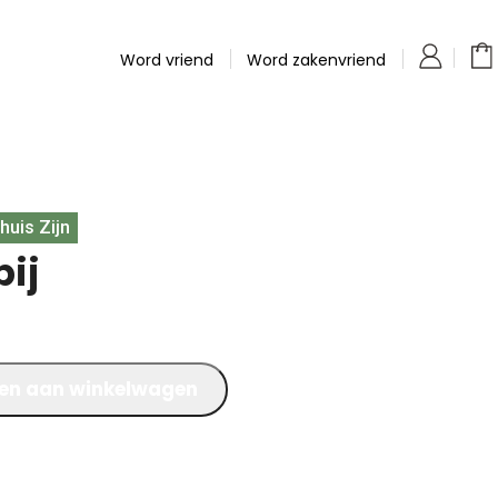
Word vriend
Word zakenvriend
huis Zijn
ij
en aan winkelwagen