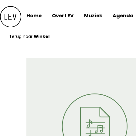
Skip
to
Home
Over LEV
Muziek
Agenda
content
Terug naar
Winkel