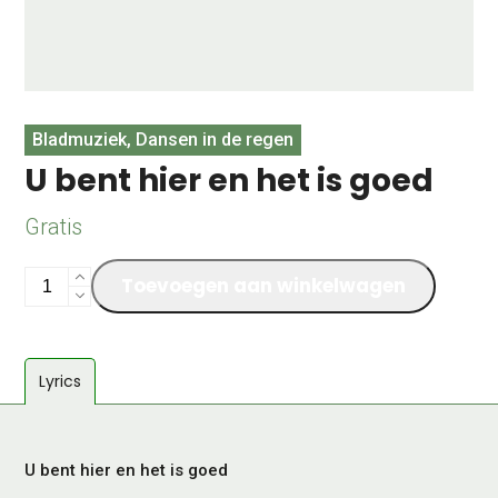
Bladmuziek, Dansen in de regen
U bent hier en het is goed
Gratis
U
Toevoegen aan winkelwagen
bent
hier
en
Lyrics
het
is
goed
aantal
U bent hier en het is goed