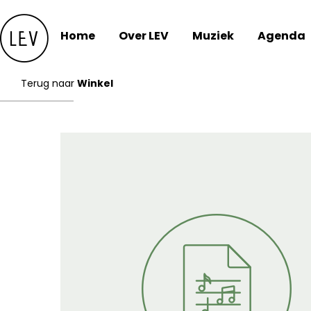
Skip
to
Home
Over LEV
Muziek
Agenda
content
Terug naar
Winkel