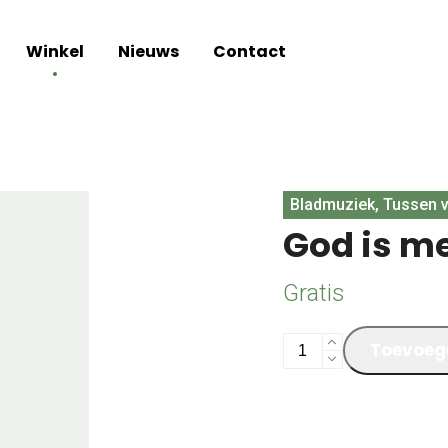
Winkel
Nieuws
Contact
Bladmuziek, Tussen v
God is m
Gratis
God
Toevoeg
is
met
ons
aantal