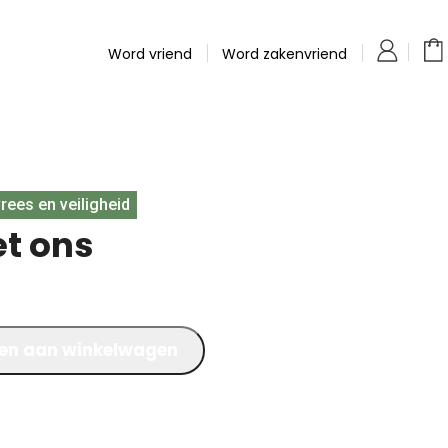
Word vriend
Word zakenvriend
rees en veiligheid
et ons
en aan winkelwagen