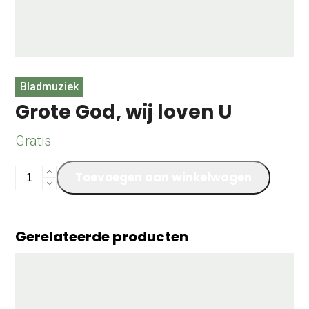
Bladmuziek
Grote God, wij loven U
Gratis
Grote
Toevoegen aan winkelwagen
God,
wij
loven
Gerelateerde producten
U
aantal