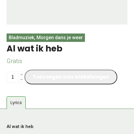
Bladmuziek, Morgen dans je weer
Al wat ik heb
Gratis
Al
Toevoegen aan winkelwagen
wat
ik
heb
Lyrics
aantal
Al wat ik heb