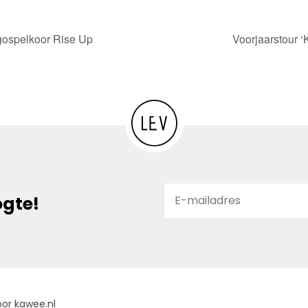
gospelkoor Rise Up
Voorjaarstour ‘
E-
ogte!
ma
or kawee.nl