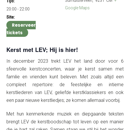
Surhuisterveen
,
9231 CM
+
Tijd:
Google Maps
20:00 - 22:00
Site:
Reserveer
tickets
Kerst met LEV; Hij is hier!
In december 2023 trekt LEV het land door voor 6
sfeervolle kerstconcerten, waar je kerst samen met
familie en vrienden kunt beleven. Met zoals altijd een
compleet repertoire: de feestelijke en intieme
kerstliederen van LEV, geliefde kerstklassiekers en ook
een paar nieuwe kerstliedjes; ze komen allemaal voorbij.
Met hun kenmerkende muziek en diepgaande teksten
brengt LEV de kerstboodschap tot leven op een manier
die je hart zal raken. Samen staan we stil bij het wonder