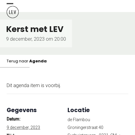
Skip
Open
Close
to
content
mobile
mobile
Kerst met LEV
menu
menu
9 december, 2023 om 20:00
Terug naar
Agenda
Dit agenda item is voorbij.
Gegevens
Locatie
Datum:
de Flambou
9 december, 2023
Groningerstraat 40