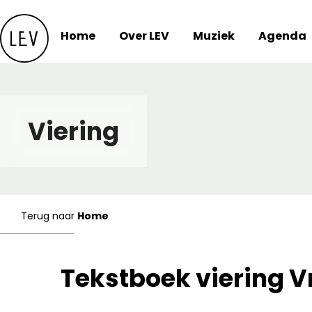
Skip
to
Home
Over LEV
Muziek
Agenda
content
Viering
Terug naar
Home
Tekstboek viering V