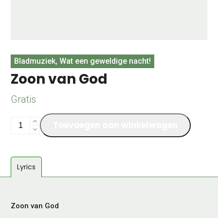
Bladmuziek, Wat een geweldige nacht!
Zoon van God
Gratis
Zoon
Toevoegen aan winkelwagen
van
God
aantal
Lyrics
Zoon van God