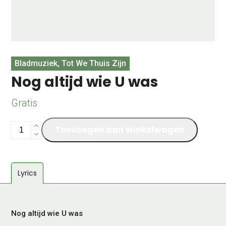
Bladmuziek, Tot We Thuis Zijn
Nog altijd wie U was
Gratis
Nog
Toevoegen aan winkelwagen
altijd
wie
U
Lyrics
was
aantal
Nog altijd wie U was