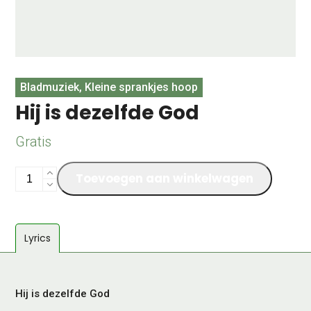
Bladmuziek, Kleine sprankjes hoop
Hij is dezelfde God
Gratis
Hij
Toevoegen aan winkelwagen
is
dezelfde
God
Lyrics
aantal
Hij is dezelfde God