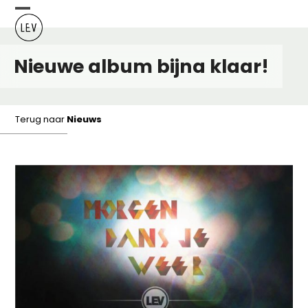
Skip
Open
Close
to
content
mobile
mobile
Nieuwe album bijna klaar!
menu
menu
Terug naar
Nieuws