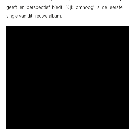
geeft en perspectief biedt. ‘Kijk omhoog’ is de eerste
single van dit nieuwe album.