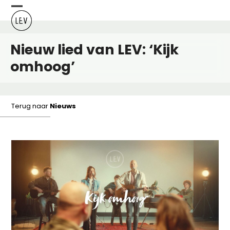
Skip
Open
Close
to
content
mobile
mobile
Nieuw lied van LEV: ‘Kijk
menu
menu
omhoog’
Terug naar
Nieuws