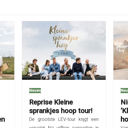
Nieuws
Nie
Reprise Kleine
Ni
sprankjes hoop tour!
‘K
en
ho
De grootste LEV-tour krijgt een
vervolg! Na vijftien concerten in
Van