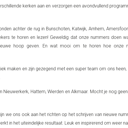
erschillende kerken aan en verzorgen een avondvullend progr
onden achter de rug in Bunschoten, Katwijk, Arnhem, Amersfoo
ekers te horen en lezen! Geweldig dat onze nummers doen w
ieuwe hoop geven. En wat mooi om te horen hoe onze nu
ek maken en zijn gezegend met een super team om ons heen, die
.
 Nieuwerkerk, Hattem, Wierden en Alkmaar. Mocht je nog geen ka
zijn we ons ook aan het richten op het schrijven van nieuwe numme
kt in het uiteindelijke resultaat. Leuk en inspirerend om weer n