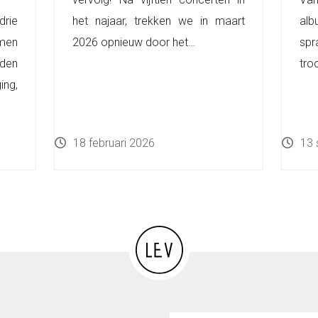
rie
het najaar, trekken we in maart
alb
men
2026 opnieuw door het…
spr
nden
tro
ing,
18 februari 2026
13 