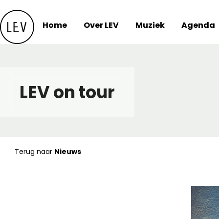
Skip
to
Home
Over LEV
Muziek
Agenda
content
LEV on tour
Terug naar
Nieuws