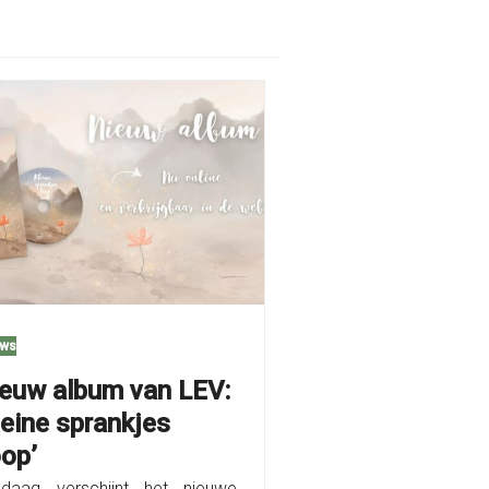
uws
euw album van LEV:
leine sprankjes
op’
daag verschijnt het nieuwe