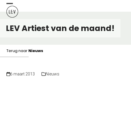
Skip
Open
Close
to
content
mobile
mobile
LEV Artiest van de maand!
menu
menu
Terug naar
Nieuws
6 maart 2013
Nieuws