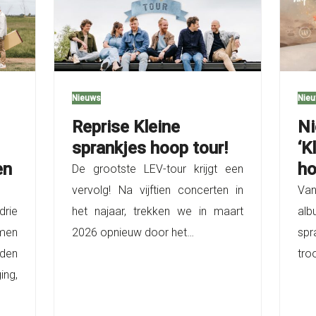
Nieuws
Nie
Reprise Kleine
Ni
sprankjes hoop tour!
‘K
en
ho
De grootste LEV-tour krijgt een
vervolg! Na vijftien concerten in
Van
rie
het najaar, trekken we in maart
alb
men
2026 opnieuw door het…
spr
nden
tro
ing,