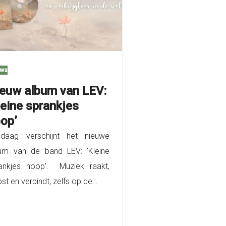
uws
euw album van LEV:
leine sprankjes
op’
daag verschijnt het nieuwe
um van de band LEV: ‘Kleine
ankjes hoop’. Muziek raakt,
ost en verbindt, zelfs op de…