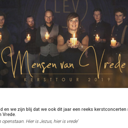
d en we zijn blij dat we ook dit jaar een reeks kerstconcerte
n Vrede.
openstaan. Hier is Jezus, hier is vrede’