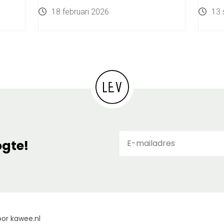
18 februari 2026
13 
E-
ogte!
ma
or kawee.nl