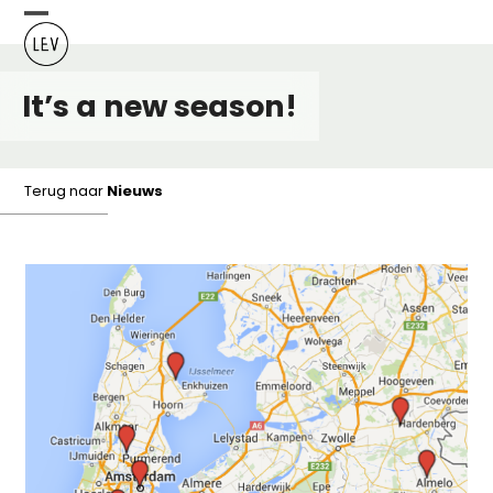
Skip
Open
Close
to
content
mobile
mobile
It’s a new season!
menu
menu
Terug naar
Nieuws