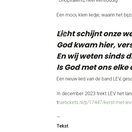
‘ Onopvallend, heel eenvoudig’.
Een mooi, klein liedje, waarin het b
Licht schijnt onze we
God kwam hier, vers
En wij weten sinds d
Is God met ons elke 
Een nieuw lied van de band LEV, ges
In december 2023 trekt LEV het land
t
ruetickets.nl/p/17447/kerst-met-lev
—
Tekst