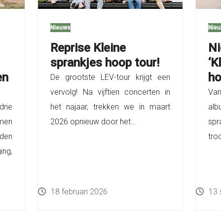
Nieuws
Nie
Reprise Kleine
Ni
sprankjes hoop tour!
‘K
en
ho
De grootste LEV-tour krijgt een
vervolg! Na vijftien concerten in
Van
rie
het najaar, trekken we in maart
alb
men
2026 opnieuw door het…
spr
nden
tro
ing,
18 februari 2026
13 