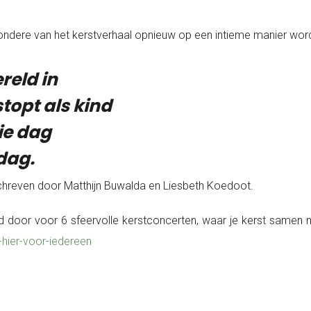
ijzondere van het kerstverhaal opnieuw op een intieme manier word
reld in
topt als kind
ie dag
dag.
chreven door Matthijn Buwalda en Liesbeth Koedoot.
 door voor 6 sfeervolle kerstconcerten, waar je kerst samen m
-hier-voor-iedereen