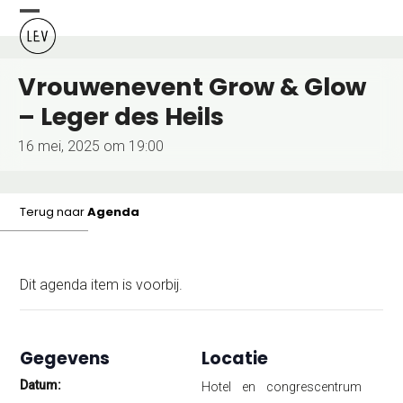
Skip
Open
Close
to
content
mobile
mobile
Vrouwenevent Grow & Glow
menu
menu
– Leger des Heils
16 mei, 2025 om 19:00
Terug naar
Agenda
Dit agenda item is voorbij.
Gegevens
Locatie
Datum:
Hotel en congrescentrum