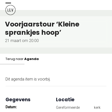
Skip
Open
Close
to
content
mobile
mobile
Voorjaarstour ‘Kleine
menu
menu
sprankjes hoop’
21 maart om 20:00
Terug naar
Agenda
Dit agenda item is voorbij.
Gegevens
Locatie
Datum:
Gereformeerde kerk