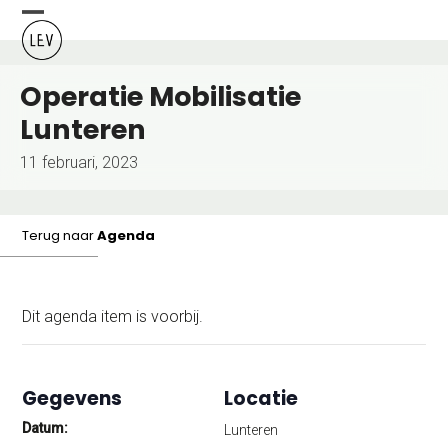
Skip
Open
Close
to
content
mobile
mobile
Operatie Mobilisatie
menu
menu
Lunteren
11 februari, 2023
Terug naar
Agenda
Dit agenda item is voorbij.
Gegevens
Locatie
Datum:
Lunteren