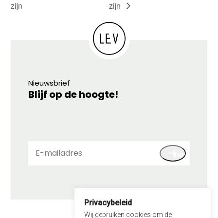
zijn
zijn
Nieuwsbrief
Blijf op de hoogte!
E-
SIGN UP
mailadres
Privacybeleid
© 2026 LEV
Wij gebruiken cookies om de