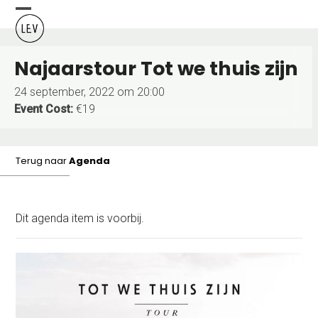
Skip
Open
Close
to
content
mobile
mobile
Najaarstour Tot we thuis zijn
menu
menu
24 september, 2022 om 20:00
Event Cost:
€19
Terug naar
Agenda
Dit agenda item is voorbij.