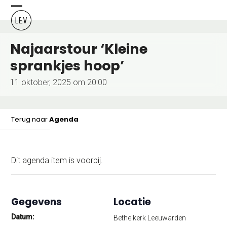
Skip
Open
Close
to
content
mobile
mobile
Najaarstour ‘Kleine
menu
menu
sprankjes hoop’
11 oktober, 2025 om 20:00
Terug naar
Agenda
Dit agenda item is voorbij.
Gegevens
Locatie
Datum:
Bethelkerk Leeuwarden