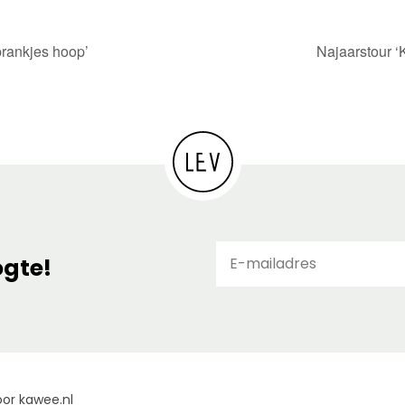
prankjes hoop’
Najaarstour ‘
E-
ogte!
ma
or kawee.nl