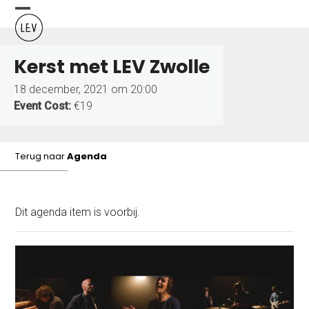
Skip
Open
Close
to
content
mobile
mobile
Kerst met LEV Zwolle
menu
menu
18 december, 2021 om 20:00
Event Cost:
€19
Terug naar
Agenda
Dit agenda item is voorbij.