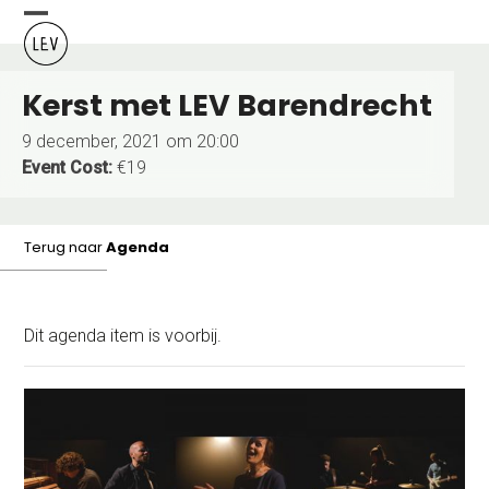
Skip
Open
Close
to
content
mobile
mobile
Kerst met LEV Barendrecht
menu
menu
9 december, 2021 om 20:00
Event Cost:
€19
Terug naar
Agenda
Dit agenda item is voorbij.