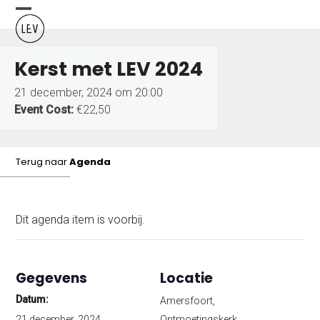
Skip
Open
Close
to
content
mobile
mobile
Kerst met LEV 2024
menu
menu
21 december, 2024 om 20:00
Event Cost:
€22,50
Terug naar
Agenda
Dit agenda item is voorbij.
Gegevens
Locatie
Datum:
Amersfoort,
21 december, 2024
Ontmoetingskerk