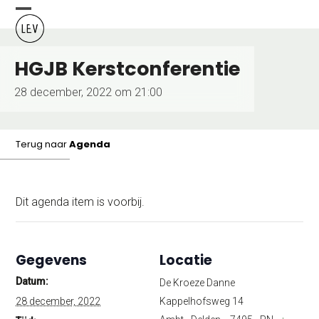
Skip
Open
Close
to
content
mobile
mobile
HGJB Kerstconferentie
menu
menu
28 december, 2022 om 21:00
Terug naar
Agenda
Dit agenda item is voorbij.
Gegevens
Locatie
Datum:
De Kroeze Danne
28 december, 2022
Kappelhofsweg 14