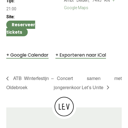
Ambt Delden
,
7495 RN
+
Tijd:
Google Maps
21:00
Site:
Reserveer
tickets
+ Google Calendar
+ Exporteren naar iCal
ATB Winterfestijn –
Concert samen met
Oldebroek
jongerenkoor Let’s Unite